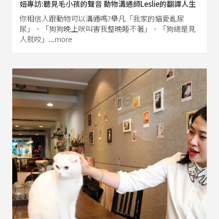
妞專訪:聽見毛小孩的聲音 動物溝通師Leslie的翻譯人生
你相信人跟動物可以溝通嗎?舉凡「我家的貓愛亂尿
尿」、「狗狗晚上吠叫害我整晚睡不著」、「狗總是見
人就咬」...more