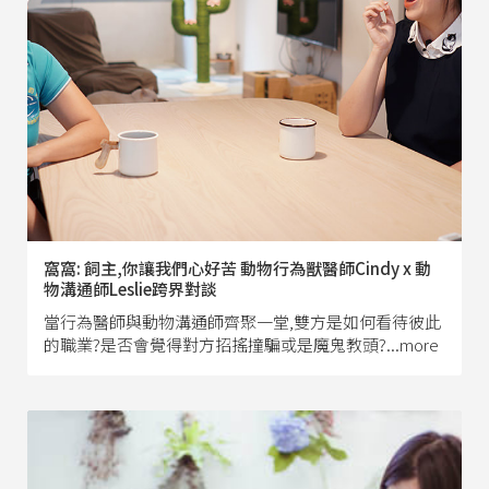
窩窩: 飼主,你讓我們心好苦 動物行為獸醫師Cindy x 動
物溝通師Leslie跨界對談
當行為醫師與動物溝通師齊聚一堂,雙方是如何看待彼此
的職業?是否會覺得對方招搖撞騙或是魔鬼教頭?...more