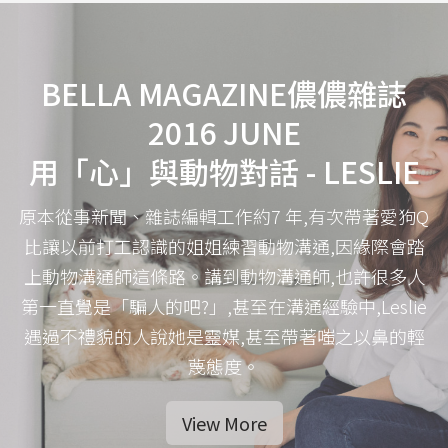
BELLA MAGAZINE儂儂雜誌
2016 JUNE
用「心」與動物對話 - LESLIE
原本從事新聞、雜誌編輯工作約7 年,有次帶著愛狗Q
比讓以前打工認識的姐姐練習動物溝通,因緣際會踏
上動物溝通師這條路。講到動物溝通師,也許很多人
第一直覺是「騙人的吧?」,甚至在溝通經驗中,Leslie
遇過不禮貌的人說她是靈媒,甚至帶著嗤之以鼻的輕
蔑態度。
View More