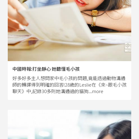
中國時報:打坐靜心 她聽懂毛小孩
好多好多主人想問家中毛小孩的問題,竟能透過動物溝通
師的轉譯得到明確的回答!28歲的Leslie在《來~跟毛小孩
聊天》中,記錄30多則她溝通過的貓狗...more