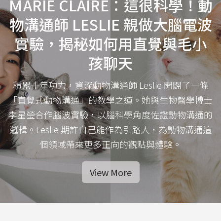
ＭARIE CLAIRE：這很科學！動
物溝通師 LESLIE 親做大腦電波
實驗，揭秘如何用直覺與毛小
孩聊天
積累十年功力，資深動物溝通師 Leslie 開闢了一條
「直覺式動物溝通」的教學之道。她與生物醫學博士
李星瑩合作腦波實驗，以腦科學角度佐證動物溝通的
邏輯。Leslie 期許自己能作為引路人，為動物溝通這
個領域帶來更多正向的觀點與體驗。
View More