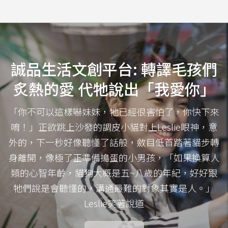
誠品生活文創平台: 轉譯毛孩們
炙熱的愛 代牠說出「我愛你」
「你不可以這樣嚇妹妹，牠已經很害怕了，你快下來
唷！」正欲跳上沙發的調皮小貓對上Leslie眼神，意
外的，下一秒好像聽懂了話般，斂目低首踏著貓步轉
身離開，像極了正準備搗蛋的小男孩，「如果換算人
類的心智年齡，貓狗大概是五~八歲的年紀，好好跟
牠們說是會聽懂的，溝通最難的對象其實是人。」
Leslie笑著說道