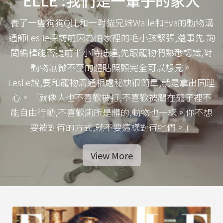
ELLE :我們是一輩子的家人
養了一隻狗狗Q比和一對貓兄妹Walle和Eva的動物溝
通師Leslie採訪前因為怕家裡的毛小孩緊張,還事先 詢
問編輯能否提前半小時抵達,先跟寵物們熟悉認識,對
動物無微不至的體貼照顧完全可以想見。
Leslie說,要和寵物溝通相處秘訣很簡單,就是拿出同理
心。「就像人也不喜歡被打,不喜歡被關在籠子裡不
能自由行動,不喜歡廁所是髒的,動物也一樣。你不想
要被對待的方式,就不要這樣對待牠們。」
View More