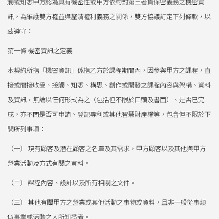
觸或知悉甲方認為具有機密性或甲方依約對第三者負保密義務之機密資
訊，為維護雙方權益與釐清權利義務之關係，雙方協議訂定下列條款，以
茲遵守：
第一條 機密資訊之定義
本契約所指「機密資訊」係指乙方於課程期間內，因參與甲方之課程，直
接或間接收受、接觸、知悉、構思、創作或開發之課程內容與架構、資料
及資訊，無論以任何形式為之（包括但不限於口頭及書面）、是否已完
成，亦不問是否可申請、登記專利或其他智慧財產權等，包含但不限於下
開所列事項：
（一） 現有顧客及潛在顧客之名單及其需求，甲方顧客以及其他與甲方
營業活動及方式有關之資料。
（二） 課程內容、設計以及所有相關之文件。
（三） 其他有關甲方之營業或其他活動之事物或資料，且非一般從事類
似事業或活動之人所知悉者。