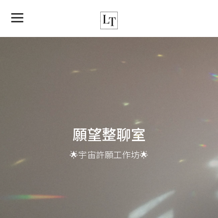
願望整聊室
🌟宇宙許願工作坊🌟