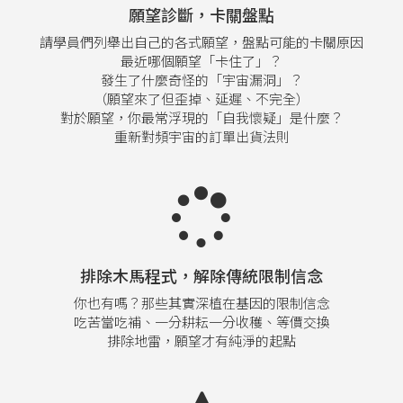
願望診斷，卡關盤點
請學員們列舉出自己的各式願望，盤點可能的卡關原因
最近哪個願望「卡住了」？
發生了什麼奇怪的「宇宙漏洞」？
（願望來了但歪掉、延遲、不完全）
對於願望，你最常浮現的「自我懷疑」是什麼？
重新對頻宇宙的訂單出貨法則
排除木馬程式，解除傳統限制信念
你也有嗎？那些其實深植在基因的限制信念
吃苦當吃補、一分耕耘一分收穫、等價交換
排除地雷，願望才有純淨的起點