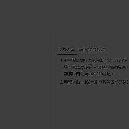
預約方法
取消/更換時段
先選擇欲前往參觀日期（2022.08.03~2
始至20:00為最終入場與可預約時
觀展時間約為 100-120分鐘。
展覽地點：
108台北市萬華區成都路