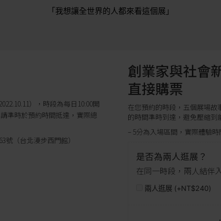
 「我想讓全世界的人都來看這個展」
創業家與社會新
直接購票
022.10.11），時段為每日10:00開
在您預約的時段，五個展場故
段，請準時於預約時間抵達，實際總
的時間準時到達，避免壓縮到
– 5分為入場區間，實際體驗時間為
163號（台北漫步西門館）
是否為兩人逛展？
在同一時段，兩人結伴
兩人逛展 (+
NT$
240
)