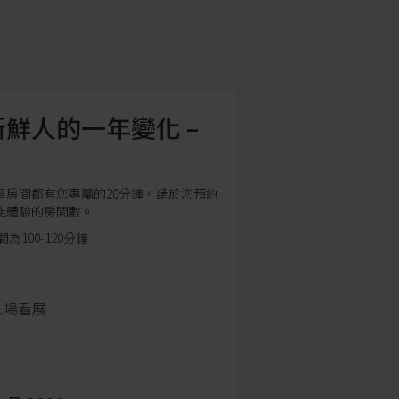
鮮人的一年變化 –
事房間都有您專屬的20分鐘。請於您預約
能體驗的房間數。
100-120分鐘
入場看展