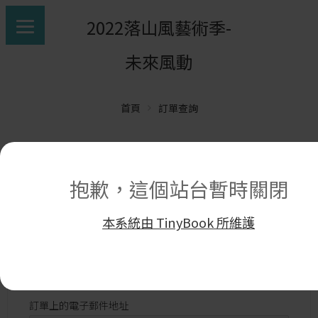
2022落山風藝術季-
未來風動
首頁
訂單查詢
抱歉，這個站台暫時關閉
要追蹤您的訂單請在下方的區塊中輸入您的訂單號碼並按下
"追蹤" 按鈕. 這個號碼在給你的訂購確認信件中會有
本系統由 TinyBook 所維護
訂單編號 (您可以在訂單郵件裡找到訂單編號)
訂單上的電子郵件地址