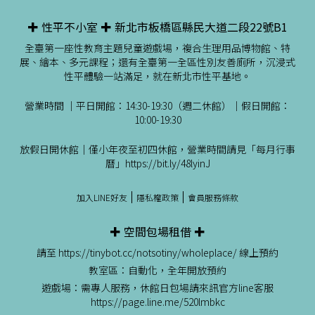
✚ 性平不小室 ✚ 新北市板橋區縣民大道二段22號B1
全臺第一座性教育主題兒童遊戲場，複合生理用品博物館、特
展、繪本、多元課程；還有全臺第一全區性別友善廁所，沉浸式
性平體驗一站滿足，就在新北市性平基地。
營業時間 ｜平日開館：14:30-19:30（週二休館）｜假日開館：
10:00-19:30
放假日開休館｜僅小年夜至初四休館，營業時間請見「每月行事
曆」https://bit.ly/48lyinJ
加入LINE好友
隱私權政策
會員服務條款
✚ 空間包場租借 ✚
請至 https://tinybot.cc/notsotiny/wholeplace/ 線上預約
教室區：自動化，全年開放預約
遊戲場：需專人服務，休館日包場請來訊官方line客服
https://page.line.me/520lmbkc