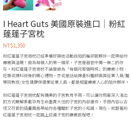
I Heart Guts 美國原裝進口｜粉紅
蓬蓬子宮枕
NT$
1,350
粉紅蓬蓬子宮抱枕已經準備好與她活動自如的輸卵管夥伴一起帶給你
療癒與溫暖！做為每個人的第一個家，子宮是器官中獨一無二的存
在。粉紅蓬蓬子宮抱枕不論是做為「每個月那個時候」的療癒小物、
妊娠或婦科術後的暖心禮物，亦或是送給婦產科醫師與其從業人員/醫
學院教授/女性健康保健業從業人員，都是相當療癒人心的陪伴夥伴。
粉紅蓬蓬子宮抱枕配有精美的子宮教育手冊，可以讓你用最深入淺出
的方式瞭解乘載孕育生命重責大任的子宮的內部運作，手冊內容以古
怪又可愛的插畫風格帶給你各種關於子宮的小知識，現在，就跟著粉
紅蓬蓬子宮抱枕一起踏上認識子宮的療癒旅程吧！