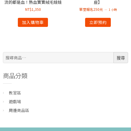
流的都是血！熱血寶寶絨毛娃娃
座】
NT$
1,350
單堂報名250元
1 小時
加入購物車
立即預約
搜
搜尋
尋:
商品分類
教室區
遊戲場
周邊商品區