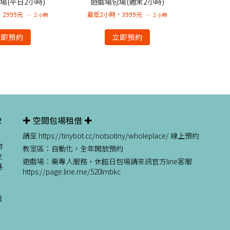
場(平日2小時)
遊戲場包場(週末2小時)
2999元
最低2小時，3999元
2 小時
2 小時
立即預約
立即預約
2
✚ 空間包場租借 ✚
請至 https://tinybot.cc/notsotiny/wholeplace/ 線上預約
物
教室區：自動化，全年開放預約
友
遊戲場：需專人服務，休館日包場請來訊官方line客服
基
https://page.line.me/520lmbkc
日