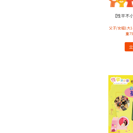
【性平不
父子/女組1大1小
童7