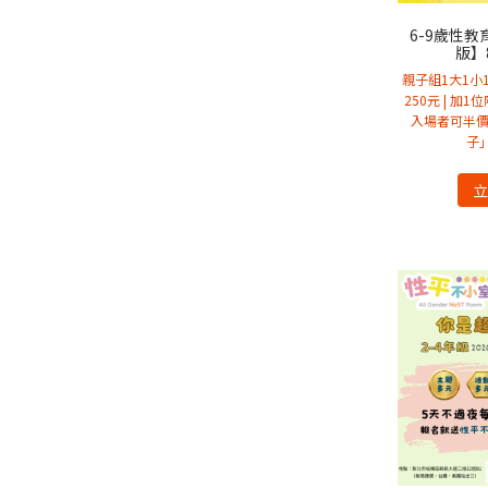
6-9歲性
版】8
親子組1大1小1
250元 | 加1
入場者可半價
子