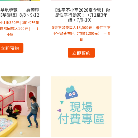
性平基地導覽──身體界
【性平不小室2026夏令營】你
基礎版】8/8、9/12
是性平行動家！（升1至3年
級，7/6-10）
小1組380元 | 加1位兒童
5天不過夜每人13,500元｜贈性平不
加1位陪同成人100元 |
1
小室踏查布包（市價1280元）
5
小時
日
立即預約
立即預約