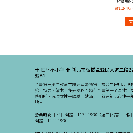
遊戲場包
最低2小時，
✚ 性平不小室 ✚ 新北市板橋區縣民大道二段2
號B1
全臺第一座性教育主題兒童遊戲場，複合生理用品博
館、特展、繪本、多元課程；還有全臺第一全區性別
善廁所，沉浸式性平體驗一站滿足，就在新北市性平
地。
營業時間 ｜平日開館：14:30-19:30（週二休館）｜假
開館：10:00-19:30