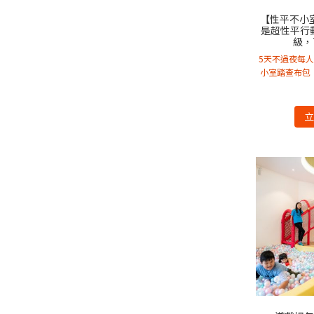
【性平不小室
是超性平行
級，7
5天不過夜每人
小室踏查布包（