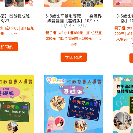
小室】爸爸養成班
5-8歲性平基地導覽──身體界
3-6歲
8/23
線變變變【基礎版】10/17、
版】10
11/14、12/12
1組150元 | 加1位兒
親子組1大1
親子組1大1小1組380元 | 加1位兒童
5元
200元 | 
90 分
280元 | 加1位陪同成人100元 |
1
入場者可
小時
立即預約
立即預約