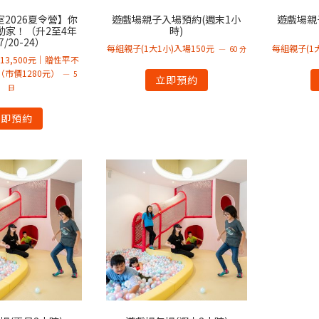
2026夏令營】你
遊戲場親子入場預約(週末1小
遊戲場親
動家！（升2至4年
時)
/20-24）
每組親子(1大1小)入場150元
每組親子(1
60 分
13,500元｜贈性平不
市價1280元）
5
立即預約
日
立即預約