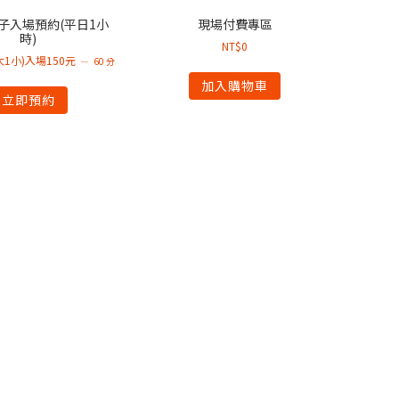
子入場預約(平日1小
現場付費專區
時)
NT$
0
大1小)入場150元
60 分
加入購物車
立即預約