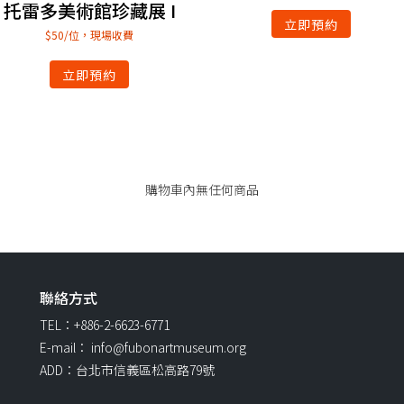
托雷多美術館珍藏展 I
立即預約
$50/位，現場收費
立即預約
購物車內無任何商品
聯絡方式
TEL：+886-2-6623-6771
E-mail： info@fubonartmuseum.org
ADD：台北市信義區松高路79號