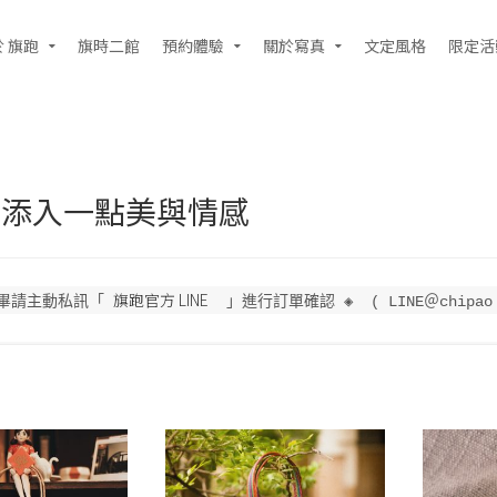
 旗跑
旗時二館
預約體驗
關於寫真
文定風格
限定活
活添入一點美與情感
旗跑官方 LINE
完畢請主動私訊「 
  」進行訂單確認 ◈  ( LINE＠chipao
果