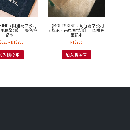
KINE x 阿旭寫字公司
【MOLESKINE x 阿旭寫字公司
南風俱樂部】＿藍色筆
x 旗跑・南風俱樂部】＿咖啡色
記本
筆記本
$
625
–
NT$
795
NT$
795
加入購物車
加入購物車