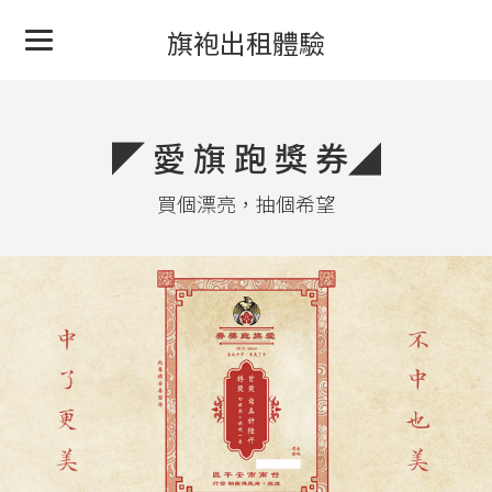
旗袍出租體驗
◤ 愛 旗 跑 獎 券◢
買個漂亮，抽個希望