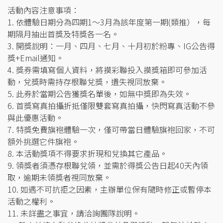
活動內容注意事項：
1. 依體驗日期分為四期1～3月為該年度第一期(類推），每
期隔月抽出首獎及特獎各一名。
3. 開獎說明：一月、四月、七月、十月初於粉專、IG公告得
獎+Email通知。
4. 獎券需填寫個人資料，將摸彩聯投入摸獎箱即可參加活
動，兌獎時需持存根聯兌獎，遺失視同放棄。
5. 此券於當期公告獲獎名單後，如無中獎即為失效。
6. 首獎寫真拍攝折抵僅限雙套寫真拍攝，快閃寫真活動不參
與此優惠活動。
7. 特獎免費旗袍體驗一次，僅可帶當日體驗旗袍回家，不可
額外挑選它件旗袍。
8. 本活動獎項不得要求折現和兌換其它產品。
9. 領獎者須憑存根聯兌領，並需於得獎公告日起40天內領
取，逾期未領獎者視同放棄。
10. 如遇不可抗拒之因素，主辦單位保有隨時修正或暫停本
活動之權利。
11. 未詳盡之事宜，請洽詢團隊說明。