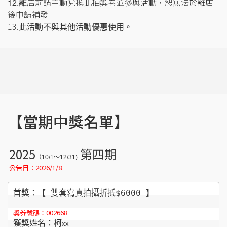
離店前請主動兌換此抽獎卷並參與活動，恕無法於離店
12.
後申請補發
13.
此活動不與其他活動優惠使用。
【當期中獎名單】
2025
第四期
（10/1～12/31)
公告日：2026/1/8
首獎：【 雙套寫真拍攝折抵$6000 】
002668
獎券號碼：
獲獎姓名：柯
x
x