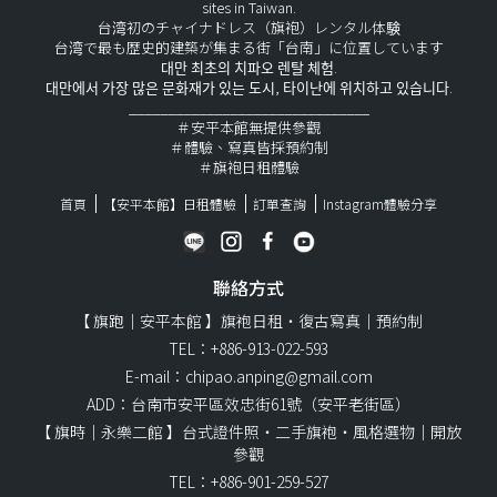
sites in Taiwan.
台湾初のチャイナドレス（旗袍）レンタル体験
台湾で最も歴史的建築が集まる街「台南」に位置しています
대만 최초의 치파오 렌탈 체험.
대만에서 가장 많은 문화재가 있는 도시, 타이난에 위치하고 있습니다.
_______________________________
＃安平本館無提供參觀
＃體驗、寫真皆採預約制
＃旗袍日租體驗
首頁
【安平本館】日租體驗
訂單查詢
Instagram體驗分享
聯絡方式
【 旗跑｜安平本館 】旗袍日租・復古寫真｜預約制
TEL：+886-913-022-593
E-mail：chipao.anping@gmail.com
ADD：台南市安平區效忠街61號（安平老街區）
【 旗時｜永樂二館 】台式證件照・二手旗袍・風格選物｜開放
參觀
TEL：+886-901-259-527