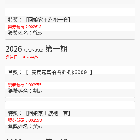
特獎：【回娘家＋旗袍一套】
002613
獎券號碼：
獲獎姓名：徐
x
x
2026
第一期
（1/1～3/31)
公告日：2026/4/5
首獎：【 雙套寫真拍攝折抵$6000 】
002955
獎券號碼：
獲獎姓名：劉
x
x
特獎：【回娘家＋旗袍一套】
002958
獎券號碼：
獲獎姓名：黃
x
x