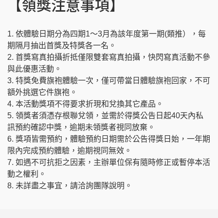
【領獎注意事項】
1. 依體驗日期分為四期1～3月為該年度第一期(類推），每
期隔月抽出首獎及特獎各一名。
2. 首獎寫真拍攝折抵僅限雙套寫真拍攝，快閃寫真活動不參
與此優惠活動。
3. 特獎免費旗袍體驗一次，僅可帶當日體驗旗袍回家，不可
額外挑選它件旗袍。
4. 本活動獎項不得要求折現和兌換其它產品。
5. 領獎者須憑存根聯兌領，並需於得獎公告日起40天內私
訊預約確認中獎，逾期未領獎者視同放棄。
6. 獎項皆需預約，體驗預約日期需
於公告得獎日始，一年期
限內完成預約體驗，逾期視同無效。
7. 如遇不可抗拒之因素，主辦單位保有隨時修正或暫停本活
動之權利。
8. 未詳盡之事宜，請洽詢團隊說明。