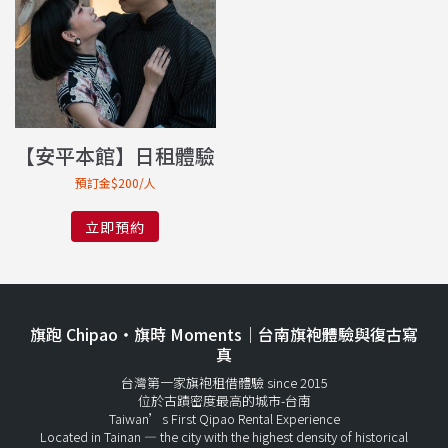
【安平本館】日租體驗
預訂金$200/人
立即預約
旗跑 Chipao・旗時 Moments｜台南旗袍體驗與復古寫
真
台灣第一家旗袍租借體驗 since 2015
位於古蹟密度最高的城市-台南
Taiwan’s First Qipao Rental Experience
Located in Tainan — the city with the highest density of historical