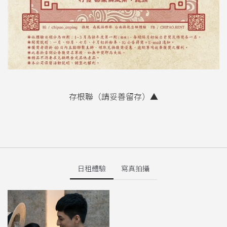
存根聯（請妥善留存）▲
日租體驗
寫真拍攝