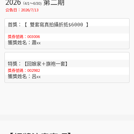
2026
第二期
（4/1～6/30)
公告日：2026/7/13
首獎：【 雙套寫真拍攝折抵$6000 】
003006
獎券號碼：
獲獎姓名：蕭
x
x
特獎：【回娘家＋旗袍一套】
002982
獎券號碼：
獲獎姓名：呂
x
x