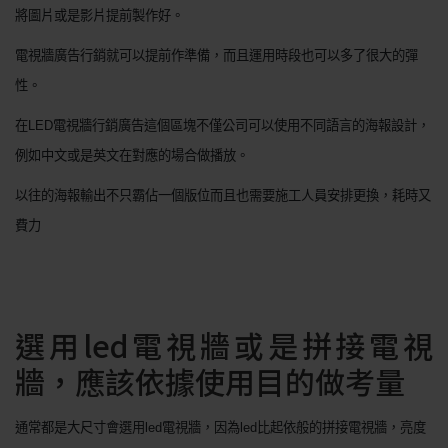
將圖片或是影片提前製作好。
電視牆廣告行銷就可以提前作準備，而且運用時段也可以多了很大的彈
性。
在
LED
電視牆行銷廣告這個區塊不僅公司可以使用不同語言的海報設計，
例如中文或是英文在對應的場合做播放。
以往的海報輸出不只霸佔一個版位而且也需要施工人員安排更換，耗時又
費力
選用led電視牆或是拼接電視
牆，應該依據使用目的做考量
通常都是大尺寸會選用
led
電視牆，因為
led
比起依般的拼接電視牆，亮度