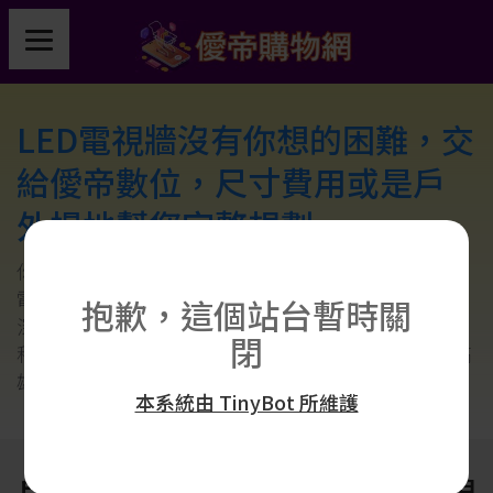
LED電視牆沒有你想的困難，交
給僾帝數位，尺寸費用或是戶
外場地幫您完整規劃
你在戶外常看到的電視牆廣告託播費用還是LED戶外
電視牆，找不到人詢問嗎?僾帝數位有10年以上的資
抱歉，這個站台暫時關
深經驗，專門幫您處理LED電視牆或是拼接電視牆工
閉
程，請專業師傅到現場丈量，進行溝通規劃，台北高
雄全台灣皆可承接。
本系統由 TinyBot 所維護
戶外電視牆其實就是指LED電視