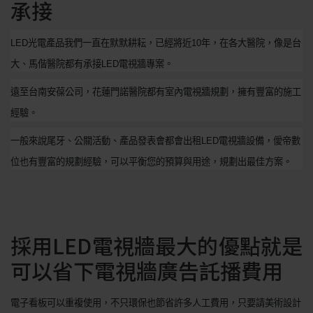
承接
LED
光電產品我們一直在默默耕耘，已經將近
10
年，在各大醫院，像是台
大、馬偕醫院都有承接
LED
電視牆專案。
遠至台南安葆公司，花蓮門諾醫院都有室內電視牆規劃，擁有豐富的施工
經驗。
一般來說尾牙、公關活動、產品發表會都會出租
LED
電視牆設備，僾帝數
位也有豐富的規劃經驗，可以平衡您的預算與用途，規劃出最佳方案。
採用LED電視牆最大的優點就是
可以省下電視牆廣告託播費用
電子看板可以重複使用，不只環保也節省許多人工費用，只要請美術設計