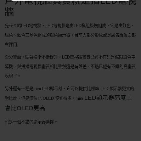
牆
先來介紹
LED
電視牆，
LED
電視牆是由
LED
模組板塊組成，它是由紅色、
綠色、藍色三基色組成的單色顯示器。目前大部分形象或是廣告版位面都
會採用
全彩畫面，隨著技術不斷提升，
LED
電視牆畫質已經不在只是侷限單色字
幕機，與拼接電視牆畫質相比雖然還是有落差，不過已經有不錯的高畫質
表現了。
另外還有一種是
mini LED
顯示器，它
可以提供比標準
LED
顯示器更大的
LED
顯示器亮度上
對比度，但是價位比
OLED
便宜得多，
mini
會比
OLED
更高
也是一個不錯的顯示器選擇。