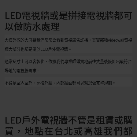
LED電視牆或是拼接電視牆都可
以做防水處理
大樓外觀的大屏幕我們常常會看到電視廣告託播，其實那種
videowall
電視
牆大部分也都是屬於
LED
戶外電視牆。
通常尺寸上可以客製化，依據我們專業師傅實地前往丈量後設計出最符合
場地的電視牆需求。
不論是室內室外、高樓外牆、內部牆面都可以幫您做完整規劃。
LED戶外電視牆不管是租賃或購
買，地點在台北或高雄我們都