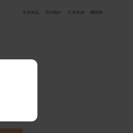
全部商品
我的帳戶
訂單查詢
購物車
給你的訂購確