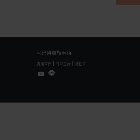
阿巴貝旌旗藝術
店面首頁
訂單查詢
購物車