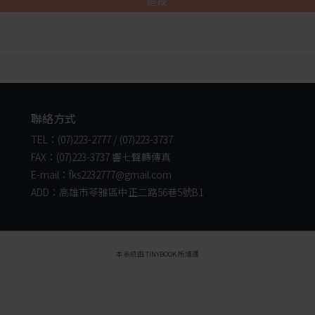
追蹤
聯絡方式
TEL：(07)223-2777 / (07)223-3737
FAX：(07)223-3737 響七聲轉傳真
E-mail：fks2232777@gmail.com
ADD：高雄市苓雅區中正二路56巷5號B1
本系統由
TINYBOOK
所維護