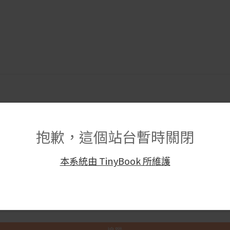
訂單請在下方的區塊中輸入您的訂單號碼並按下 "追蹤" 按鈕. 這個號碼在
有
抱歉，這個站台暫時關閉
您可以在訂單郵件裡找到訂單編號)
本系統由 TinyBook 所維護
子郵件地址