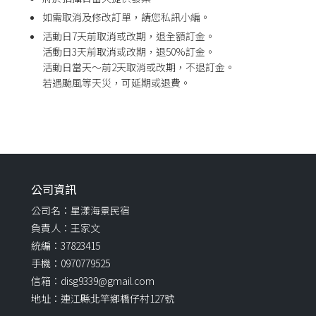
如需取消及修改訂單，請您私訊小編。
活動日7天前取消或改期，退全額訂金。
活動日3天前取消或改期，退50%訂金。
活動日當天～前2天取消或改期，不退訂金。
若遇颱風等天災，可延期或退費。
公司資訊
公司名：星漾海景民宿
負責人：王家文
統編：37823415
手機：0970779525
信箱：disg9339@gmail.com
地址：連江縣北竿鄉橋仔村127號