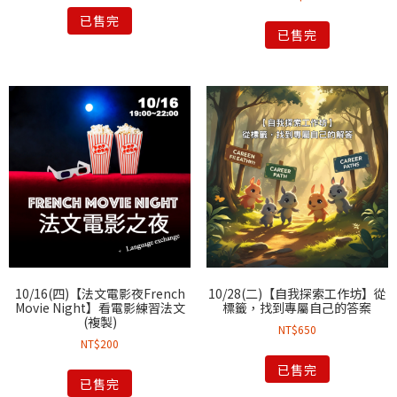
已售完
已售完
10/16(四)【法文電影夜French
10/28(二)【自我探索工作坊】從
Movie Night】看電影練習法文
標籤，找到專屬自己的答案
(複製)
NT$
650
NT$
200
已售完
已售完