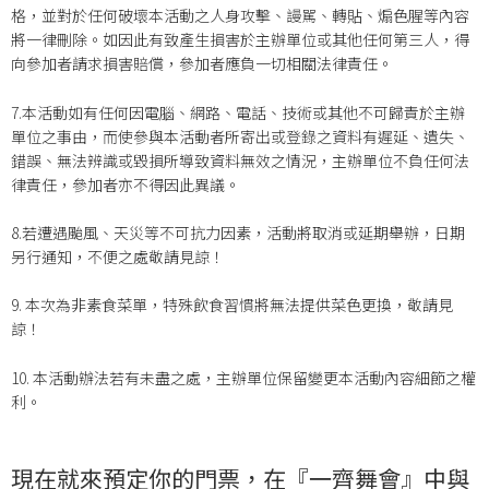
格，並對於任何破壞本活動之人身攻擊、謾駡、轉貼、煽色腥等內容
將一律刪除。如因此有致產生損害於主辦單位或其他任何第三人，得
向參加者請求損害賠償，參加者應負一切相關法律責任。
7.本活動如有任何因電腦、網路、電話、技術或其他不可歸責於主辦
單位之事由，而使參與本活動者所寄出或登錄之資料有遲延、遺失、
錯誤、無法辨識或毀損所導致資料無效之情況，主辦單位不負任何法
律責任，參加者亦不得因此異議。
8.若遭遇颱風、天災等不可抗力因素，活動將取消或延期舉辦，日期
另行通知，不便之處敬請見諒！
9. 本次為非素食菜單，特殊飲食習慣將無法提供菜色更換，敬請見
諒！
10. 本活動辦法若有未盡之處，主辦單位保留變更本活動內容細節之權
利。
現在就來預定你的門票，在『一齊舞會』中與