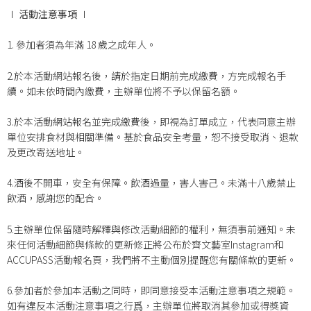
∣
活動注意事項
∣
1. 參加者須為年滿 18 歲之成年人。
2.於本活動網站報名後，請於指定日期前完成繳費，方完成報名手
續。如未依時間內繳費，主辦單位將不予以保留名額。
3.於本活動網站報名並完成繳費後，即視為訂單成立，代表同意主辦
單位安排食材與相關準備。基於食品安全考量，恕不接受取消、退款
及更改寄送地址。
4.酒後不開車，安全有保障。飲酒過量，害人害己。未滿十八歲禁止
飲酒，感謝您的配合。
5.主辦單位保留隨時解釋與修改活動細節的權利，無須事前通知。未
來任何活動細節與條款的更新修正將公布於齊文藝室Instagram和
ACCUPASS活動報名頁，我們將不主動個別提醒您有關條款的更新。
6.參加者於參加本活動之同時，即同意接受本活動注意事項之規範。
如有違反本活動注意事項之行爲，主辦單位將取消其參加或得獎資