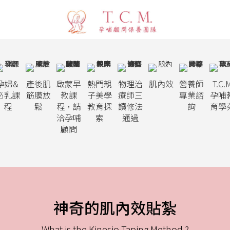
孕婦&
產後肌
啟蒙早
熱門親
物理治
肌內效
營養師
T.C.
泌乳課
筋膜放
教課
子美學
療師三
專業諮
孕哺
程
鬆
程，請
教育探
讀修法
詢
育學
洽孕哺
索
通過
顧問
神奇的肌內效貼紮
What is the Kinesio Taping Method ?