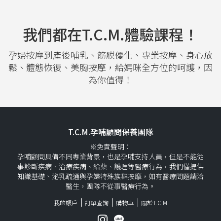
我們都在T.C.M.體驗課程！
孕婦按摩到產後哺乳、筋膜優化、專業按摩、身心放
鬆、體態恢復、美胸按摩，給媽咪全方位的呵護，因
為你值得！
T.C.M.孕哺顧問保養團隊
※免責聲明：
孕哺顧問具備不同專業背景，也是孕哺支持人員，但是不能從
事診斷疾病、治療疾病、給藥、護理等醫療行為，我們僅提供
知識基礎、泌乳疏通與孕婦特殊族群按摩，如有醫療問題請洽
醫生，團隊不從事醫療行為。
我的帳戶
訂單查詢
購物車
關於T.C.M