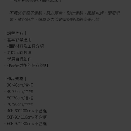
一樣能把美美的作品帶回家！
不管您是親子活動、朋友聚會、聯誼活動、團體包課、閨蜜聚
會、情侶紀念，讓壓克力流動畫紀錄你的完美回憶。
｜課程內容｜
・基本彩學應用
・相關材料及工具介紹
・老師示範技法
・學員自行創作
・作品完成後的保存說明
｜作品規格｜
・30*40cm/含框
・40*60cm/含框
・50*70cm/含框
・70*90cm/含框
・40F-80*100cm/不含框
・50F-91*116cm/不含框
・60F-97*130cm/不含框