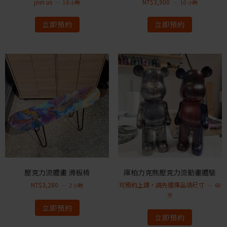
join us
NT$
3,900
16 小時
10 小時
立即預約
立即預約
壓克力流體畫 滑板椅
庫柏力克熊壓克力流動畫體驗
NT$
3,280
可預約上課，請先選擇品項尺寸
2 小時
60
分
立即預約
立即預約