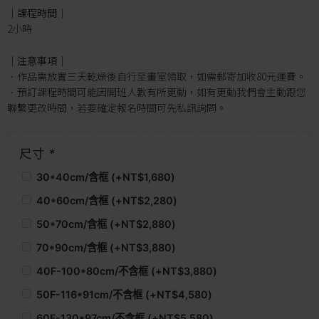
｜課程時間｜
2小時
｜注意事項｜
．作品需放置三天乾燥後自行至畫室領取，如需郵寄加收80元運費。
．預訂課程時間可能因開班人數有所更動，如有更動我們會主動跟您
聯繫更改時間，若要確定報名時間可先私訊詢問。
尺寸
*
30*40cm/含框 (+
NT$
1,680
)
40*60cm/含框 (+
NT$
2,280
)
50*70cm/含框 (+
NT$
2,880
)
70*90cm/含框 (+
NT$
3,880
)
40F-100*80cm/不含框 (+
NT$
3,880
)
50F-116*91cm/不含框 (+
NT$
4,580
)
60F-130*97cm/不含框 (+
NT$
5,580
)