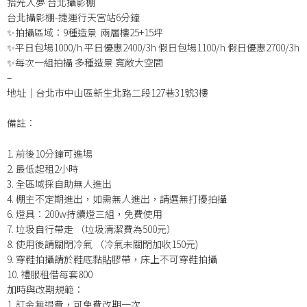
拾光入夢 台北攝影棚
台北攝影棚-捷運行天宮站6分鐘
✨拍攝區域：9種造景
兩層樓25+15坪
✨平日包場1000/h 平日優惠2400/3h 假日包場1100/h 假日優惠2700/3h
✨每次一組拍攝 多種造景 寬敞大空間
–
地址｜台北市中山區新生北路二段
127
巷
31
號
3樓
備註：
1. 前後10分鐘可進場
2. 最低起租2小時
3. 全區域採自助無人進出
4. 棚主不定期進出，如需無人進出，請選無打擾拍攝
6. 燈具：200w持續燈三組，免費使用
7. 垃圾自行帶走 （垃圾清潔費為500元）
8. 使用後請關閉冷氣 （冷氣未關閉加收150元)
9. 穿鞋拍攝請於鞋底黏貼膠帶，床上不可穿鞋拍攝
10. 禮服租借每套800
加時與改期規範：
1. 訂金無退費，可免費改期一次