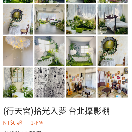
(行天宮)拾光入夢 台北攝影棚
NT$
0
起
1 小時