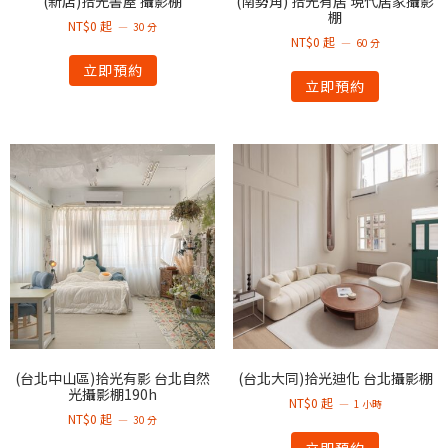
(新店)拾光書屋 攝影棚
(南勢角) 拾光有居 現代居家攝影
棚
NT$
0
起
30 分
NT$
0
起
60 分
立即預約
立即預約
(台北中山區)拾光有影 台北自然
(台北大同)拾光迪化 台北攝影棚
光攝影棚190h
NT$
0
起
1 小時
NT$
0
起
30 分
立即預約