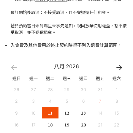
預訂開始後取消：不接受取消，且不會退還任何租金。
若於預約當日未到場且未事先通知，視同放棄使用權益，恕不接
受取消，亦不退還租金。
入會費及其他費用於終止契約時得不列入退費計算範圍。
八月
2026
週日
週一
週二
週三
週四
週五
週六
26
27
28
29
30
31
1
2
3
4
5
6
7
8
11
12
13
9
10
14
15
18
19
20
16
17
21
22