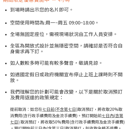
到場時請出示您的
名片
即可。
空間使用時間為:周一~周五 09:00~18:00。
全場無固定座位，需視現場狀況由工作人員安排。
全區為開放式設計並無隱密空間，請確認是否符合自
身需求再下訂
。
如人數較多時可能有較多聲音，敬請見諒。
如遇國定假日或政府機關宣布停止上班上課時則不開
放。
我們理解您的計劃可能會改變，以下是關於取消預訂
及費用返還的政策規定：
提前取消：如您在
七日前
(
不含第七日)
取消預訂，將收取20%取
消費用(含行政手續費用及金流手續費)。預訂開始前
七日內
(
含第
七日)
取消預訂，將收取50%費用(含行政手續費用及金流手續費)
。
預訂開始前
三日內
(
含第三日)
取消預訂，則收取全額不退費。