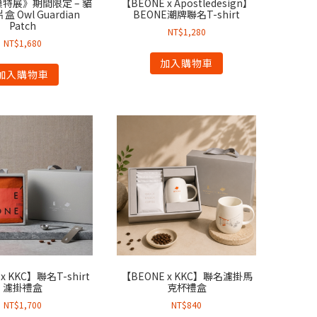
特展》期間限定 – 貓
【BEONE x Apostledesign】
 Owl Guardian
BEONE潮牌聯名T-shirt
Patch
NT$
1,280
NT$
1,680
加入購物車
加入購物車
x KKC】聯名T-shirt
【BEONE x KKC】聯名濾掛馬
濾掛禮盒
克杯禮盒
NT$
1,700
NT$
840