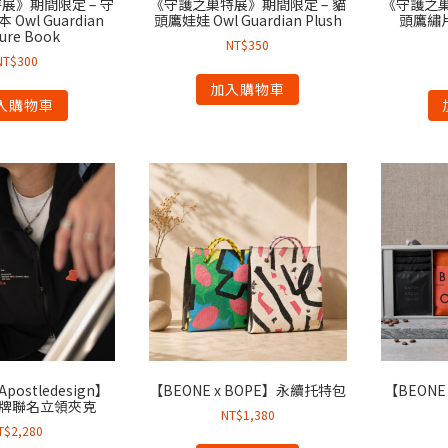
展》期間限定 – 守
《守護之巢特展》期間限定 – 貓
《守護之巢
Owl Guardian
頭鷹娃娃 Owl Guardian Plush
頭鷹繡片盒
ture Book
NT$
350
NT$
300
加入購物車
入購物車
Apostledesign】
【BEONE x BOPE】永續托特包
【BEONE 
潮牌聯名立領夾克
NT$
1,380
T$
2,280