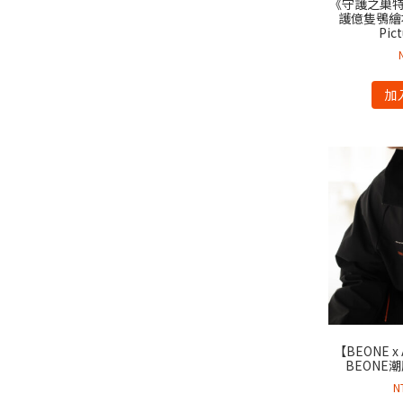
《守護之巢特
護億隻鴞繪本 
Pic
加
【BEONE x 
BEONE
N