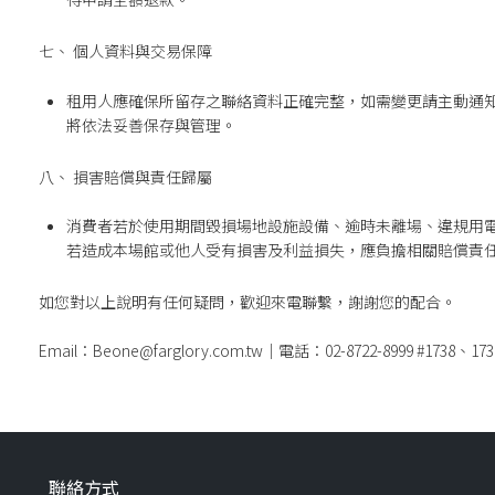
七、 個人資料與交易保障
租用人應確保所留存之聯絡資料正確完整，如需變更請主動通
將依法妥善保存與管理。
八、 損害賠償與責任歸屬
消費者若於使用期間毀損場地設施設備、逾時未離場、違規用
若造成本場館或他人受有損害及利益損失，應負擔相關賠償責
如您對以上說明有任何疑問，歡迎來電聯繫，謝謝您的配合。
Email：Beone@farglory.com.tw｜電話：02-8722-8999 #1738、173
聯絡方式