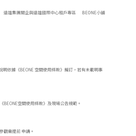
遠雄集團關企與遠雄國際中心租戶專區
BEONE小舖
說明依據《BEONE 空間使用條款》擬訂，若有未載明事
守《BEONE空間使用條款》及現場公告規範。
參觀需提前 申請。