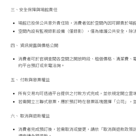
三、安全保障與場館責任
場館已投保公共意外責任險，消費者如於空間內因可歸責於場
空間內設有監視錄影設備（僅錄影），僅為維護公共安全，除
四、 資訊揭露與價格公開
消費者可於官網查閱各空間之開放時段、租借價格、清潔費、
約平台預訂或來電洽詢。
五、 付款與發票權益
所有交易均可透過平台提供之付款方式完成，並依規定開立雲
若需開立三聯式發票，應於預訂時在發票區塊選擇「公司」，並
六、 取消與退款權益
消費者完成預訂後，若需取消或變更，請依「取消與退款政策
得申請全額退款。