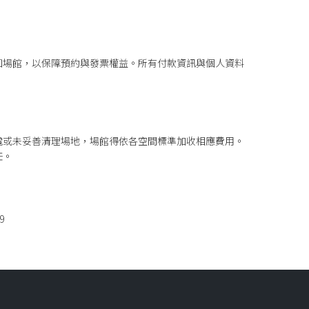
知場館，以保障預約與發票權益。所有付款資訊與個人資料
電或未妥善清理場地，場館得依各空間標準加收相應費用。
任。
9