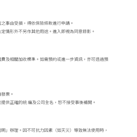
館之事由受損，得依保險條款進行申請。
法定情形外不另作其他用途。進入即視為同意錄影。
電費及相關加收標準。如需預約或進一步資訊，亦可透過預
端發票。
提供正確的統 編及公司全名，恕不接受事後補開。
說明」辦理。因不可抗力因素（如天災）導致無法使用時，